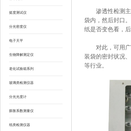
渗透性检测主要
挺度测试仪
袋内，然后封口。
分光密度仪
纸是否变色看，后
电子天平
对此，可用广州标
生物降解测定仪
装袋的密封状况、
等行业。
老化试验箱系列
玻璃类检测仪器
分光光度计
膨胀系数测量仪
纸类检测仪器