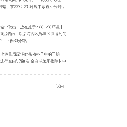
。在23℃±2℃环境中放置30分钟，
中取出，放在处于23℃±2℃环境中
温恒湿箱内，以后每两次称量的间隔时间
中，平衡30分钟。
每次称量后应轻微晃动杯子中的干燥
样进行空白试验(注:空白试验系指除杯中
返回