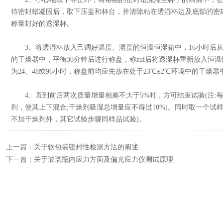
待密封蜡凝固后，取下压盖和杯台，并清除粘在透湿杯边及底部的密封蜡
称量封好的透湿杯。
3、将透湿杯放入己调好温度、湿度的恒温恒湿箱中，16小时后从箱
的干燥器中，平衡30分钟后进行称盘，称zui后将透湿杯重新放入恒
为24、48或96小时，称盘前均应先放在处于23℃±2℃环境中的干燥器
4、直到前后两次质量增量相差不大于5%时，方可结束试验(注:
剂，使其上下混合;干燥剂吸湿总增量应不得过10%)。同时取一个试
不加干燥剂外，其它试验步骤同样品试验)。
上一篇：
关于软包装密封性检测方法的阐述
下一篇：
关于玻璃瓶内应力方面及偏光应力仪测试原理