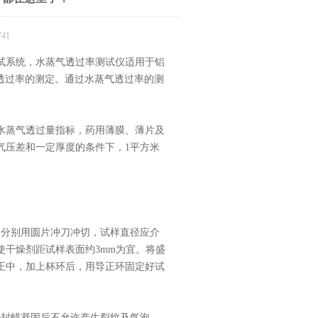
41
试系统，水蒸气透过率测试仪适用于铝
透过率的测定。通过水蒸气透过率的测
蒸气透过量指标，药用薄膜、薄片及
气压差和一定厚度的条件下，1平方米
分别用圆片冲刀冲切，试样直径应介
干燥剂距试样表面约3mm为宜。将盛
正中，加上杯环后，用导正环固定好试
封蜡凝固后不允许产生裂纹及气泡。