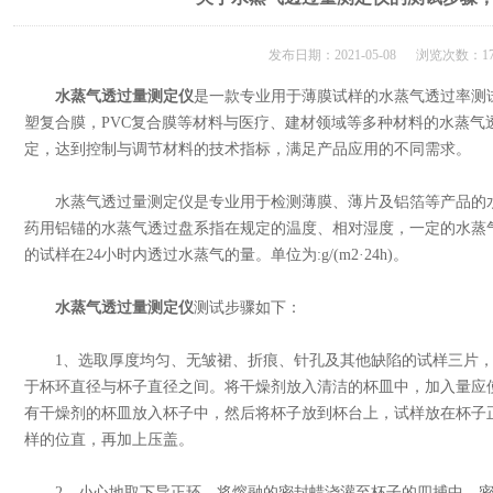
发布日期：2021-05-08 浏览次数：17
水蒸气透过量测定仪
是一款专业用于薄膜试样的水蒸气透过率测
塑复合膜，PVC复合膜等材料与医疗、建材领域等多种材料的水蒸气
定，达到控制与调节材料的技术指标，满足产品应用的不同需求。
水蒸气透过量测定仪是专业用于检测薄膜、薄片及铝箔等产品的水
药用铝锚的水蒸气透过盘系指在规定的温度、相对湿度，一定的水蒸
的试样在24小时内透过水蒸气的量。单位为:g/(m2·24h)。
水蒸气透过量测定仪
测试步骤如下：
1、选取厚度均匀、无皱裙、折痕、针孔及其他缺陷的试样三片，
于杯环直径与杯子直径之间。将干燥剂放入清洁的杯皿中，加入量应使
有干燥剂的杯皿放入杯子中，然后将杯子放到杯台上，试样放在杯子
样的位直，再加上压盖。
2、小心地取下导正环，将熔融的密封蜡浇灌至杯子的四捕中，密