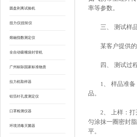
率等参数。
圆盘剥离试验机
扭力仪|扭矩仪
三、 测试样
熔融指数测定仪
某客户提供的太
全自动吸嘴袋封管机
四、 测试过
广州标际国家标准物质
拉力机取样器
1、 样品准备
品。
铝箔针孔度测定仪
口罩检测仪器
2、 上样：打
匀涂抹一圈密封脂
环境消毒灭菌器
平。