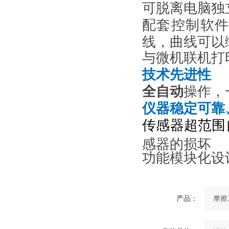
可脱离电脑独
配套控制
软
线，曲线可以
与微机联机打
技术先进性
全自动
操作，
仪器稳定可靠
传感器超范围
感器的损坏
功能模块化设
产品：