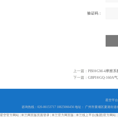
验证码：
上一篇：
PBI®GM-4摩擦系
下一篇：
GBPI®GQ-160A
星空平台
咨询热线：020-86153717 18825066456 地址： 广州市黄埔区夏港街道
星空官方网站
|
米兰网页版页面登录
|
米兰官方网页版
|
米兰线上平台(集团)官方网站
|