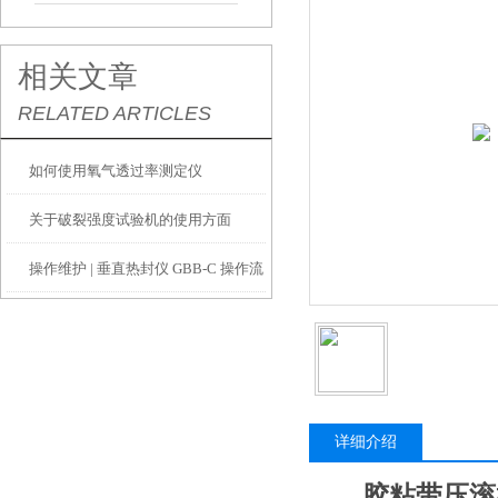
相关文章
RELATED ARTICLES
如何使用氧气透过率测定仪
关于破裂强度试验机的使用方面
操作维护 | 垂直热封仪 GBB-C 操作流
程与维护保养
详细介绍
胶粘带压滚