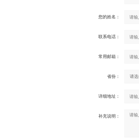
您的姓名：
联系电话：
常用邮箱：
省份：
详细地址：
补充说明：