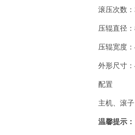
滚压次数：3(z
压辊直径：8
压辊宽度：4
外形尺寸：400
配置
主机、滚子、
温馨提示：