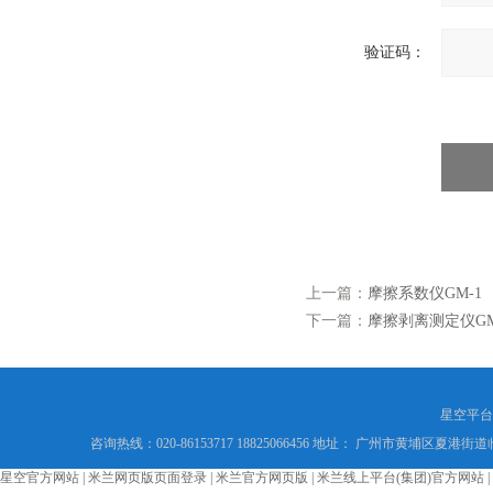
验证码：
上一篇：
摩擦系数仪GM-1
下一篇：
摩擦剥离测定仪GM
星空平台
咨询热线：020-86153717 18825066456 地址： 广州市黄埔区夏港街道
星空官方网站
|
米兰网页版页面登录
|
米兰官方网页版
|
米兰线上平台(集团)官方网站
|