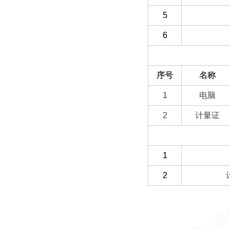
5
6
（二）选配部分
序号
名称
1
电脑
2
计量证
（三）客户自备
1
2