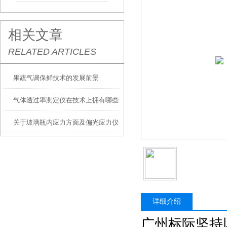
相关文章
RELATED ARTICLES
果蔬气调保鲜技术的发展前景
气体透过率测定仪在技术上拥有哪些
关于玻璃瓶内应力方面及偏光应力仪
特征？
测试原理
详细介绍
广州标际坚持