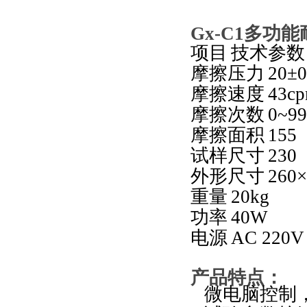
Gx-C1
多功能
项目
技术参数
摩擦压力
20
±
0
摩擦速度
43c
摩擦次数
0~99
摩擦面积
155
试样尺寸
230
外形尺寸
260
×
重量
20kg
功率
40W
电源
AC 220V
产品特点
：
微电脑控制