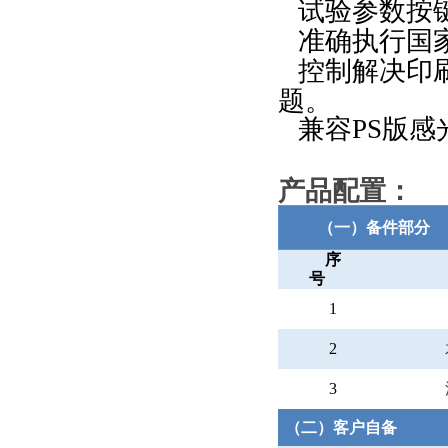
试验参数按
准确执行国
控制解决印
题。
兼容
PS
版感
产品配置：
（一）备件部分
序
号
1
2
3
（二）客户自备