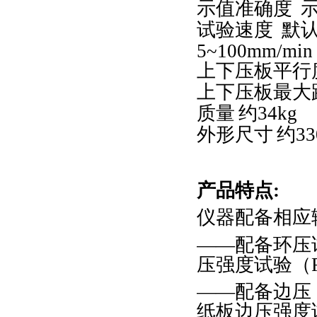
示值准确度
试验速度
默
5~100mm/min
上下压板平行
上下压板最大
质量
约
34kg
外形尺寸
约
33
产品特点
:
仪器配备相应
——配备环压
压强度试验（
——配备边压
纸板边压强度