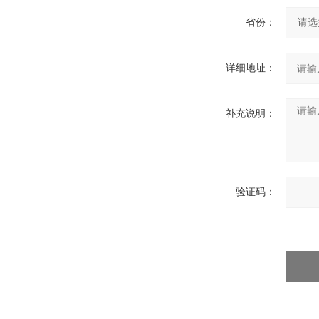
省份：
详细地址：
补充说明：
验证码：