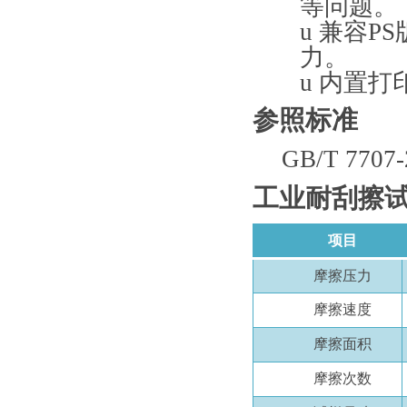
等问题。
u
兼容
P
力。
u
内置打
参照标准
GB/T 7707-
工业耐刮擦
项目
摩擦压力
摩擦速度
摩擦面积
摩擦次数