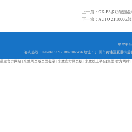
上一篇：
GX-B3多功能圆
下一篇：
AUTO ZF180
星空平台
咨询热线：020-86153717 18825066456 地址： 广州市黄埔区夏港街道
星空官方网站
|
米兰网页版页面登录
|
米兰官方网页版
|
米兰线上平台(集团)官方网站
|