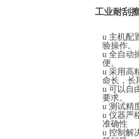
工业耐刮
u
主机配
验操作。
u
全自动
便
。
u
采用高
命长，长
u
可以自
要求。
u
测试精
u
仪器严
准确性
u
控制解