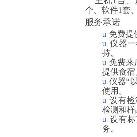
主机
1
台、
个、软件
1
套
服务承诺
u
免费提
u
仪器一
持。
u
免费来
提供食宿
u
仪器“
使用。
u
设有检
检测和样
u
设有标
务。